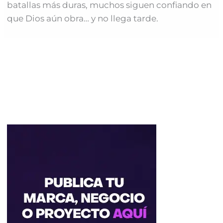
batallas más duras, muchos siguen confiando en
que Dios aún obra… y no llega tarde.