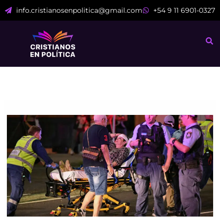
Ir
info.cristianosenpolitica@gmail.com
+54 9 11 6901-0327
al
contenido