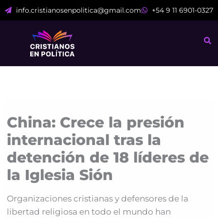
Ir
info.cristianosenpolitica@gmail.com
+54 9 11 6901-0327
al
contenido
China: Crece la presión
internacional tras la
detención de 18 líderes de
la Iglesia Sión
Organizaciones cristianas y defensores de la
libertad religiosa en todo el mundo han