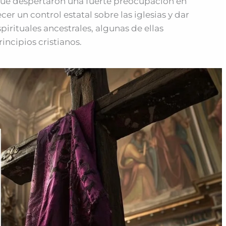
 que despertaron una fuerte preocupación en
cer un control estatal sobre las iglesias y dar
irituales ancestrales, algunas de ellas
ncipios cristianos.