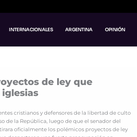
INTERNACIONALES
ARGENTINA
OPINIÓN
royectos de ley que
iglesias
entes cristianos y defensores de la libertad de culto
o de la República, luego de que el senador del
tirara oficialmente los polémicos proyectos de ley