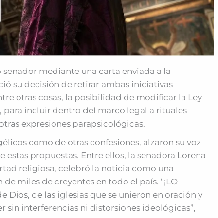
o senador mediante una carta enviada a la
ió su decisión de retirar ambas iniciativas
ntre otras cosas, la posibilidad de modificar la Ley
, para incluir dentro del marco legal a rituales
 otras expresiones parapsicológicas.
ngélicos como de otras confesiones, alzaron su voz
estas propuestas. Entre ellos, la senadora Lorena
ertad religiosa, celebró la noticia como una
n de miles de creyentes en todo el país. “¡LO
Dios, de las iglesias que se unieron en oración y
 sin interferencias ni distorsiones ideológicas”,