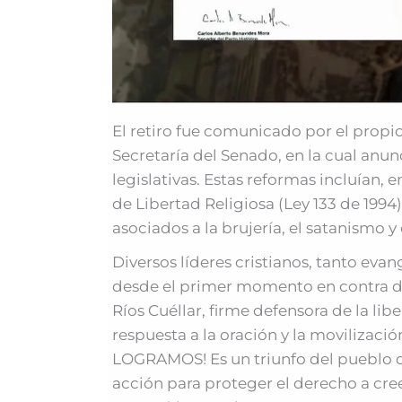
El retiro fue comunicado por el propi
Secretaría del Senado, en la cual anunc
legislativas. Estas reformas incluían, e
de Libertad Religiosa (Ley 133 de 1994)
asociados a la brujería, el satanismo y
Diversos líderes cristianos, tanto eva
desde el primer momento en contra de 
Ríos Cuéllar, firme defensora de la lib
respuesta a la oración y la movilizació
LOGRAMOS! Es un triunfo del pueblo de 
acción para proteger el derecho a creer