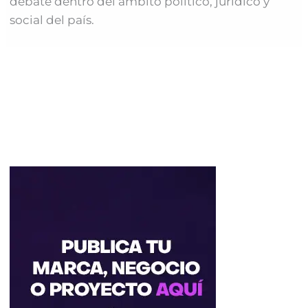
debate dentro del ámbito político, jurídico y
social del país.