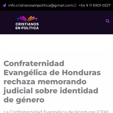
Ir
info.cristianosenpolitica@gmail.com
+54 9 11 6901-0327
al
contenido
Confraternidad
Evangélica de Honduras
rechaza memorando
judicial sobre identidad
de género
La Confraternidad Evangélica de Honduras (CEH)