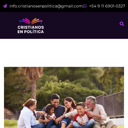
Ir
info.cristianosenpolitica@gmail.com
+54 9 11 6901-0327
al
contenido