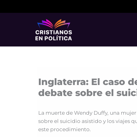
Ir
al
contenido
Inglaterra: El caso 
debate sobre el suic
La muerte de Wendy Duffy, una mujer 
sobre el suicidio asistido y los viajes
este procedimiento.