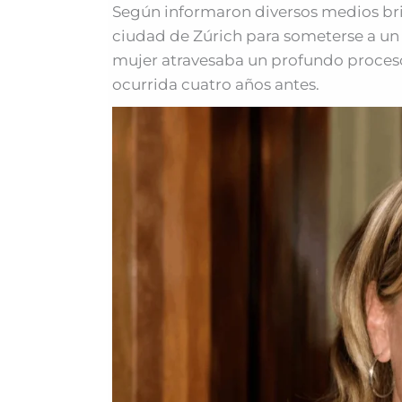
Según informaron diversos medios brit
ciudad de Zúrich para someterse a un s
mujer atravesaba un profundo proceso 
ocurrida cuatro años antes.