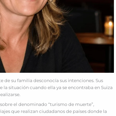
e de su familia desconocía sus intenciones. Sus
la situación cuando ella ya se encontraba en Suiza
ealizarse.
 sobre el denominado “turismo de muerte”,
 viajes que realizan ciudadanos de países donde la