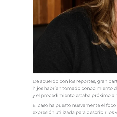
De acuerdo con los reportes, gran part
hijos habrían tomado conocimiento de 
y el procedimiento estaba próximo a r
El caso ha puesto nuevamente el foco
expresión utilizada para describir los