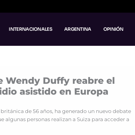
INTERNACIONALES
ARGENTINA
OPINIÓN
de Wendy Duffy reabre el
idio asistido en Europa
británica de 56 años, ha generado un nuevo debate
 que algunas personas realizan a Suiza para acceder a