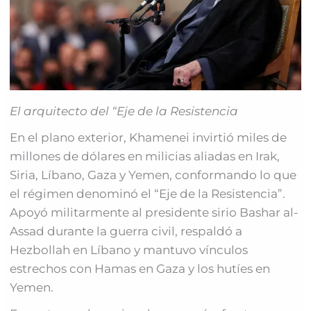
El arquitecto del “Eje de la Resistencia
En el plano exterior, Khamenei invirtió miles de
millones de dólares en milicias aliadas en Irak,
Siria, Líbano, Gaza y Yemen, conformando lo que
el régimen denominó el “Eje de la Resistencia”.
Apoyó militarmente al presidente sirio Bashar al-
Assad durante la guerra civil, respaldó a
Hezbollah en Líbano y mantuvo vínculos
estrechos con Hamas en Gaza y los hutíes en
Yemen.