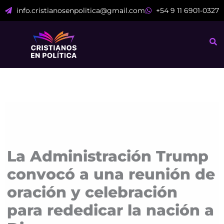
Ir
info.cristianosenpolitica@gmail.com
+54 9 11 6901-0327
al
contenido
La Administración Trump
convocó a una reunión de
oración y celebración
para rededicar la nación a