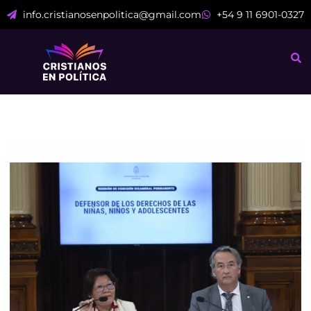
Ir
info.cristianosenpolitica@gmail.com
+54 9 11 6901-0327
al
contenido