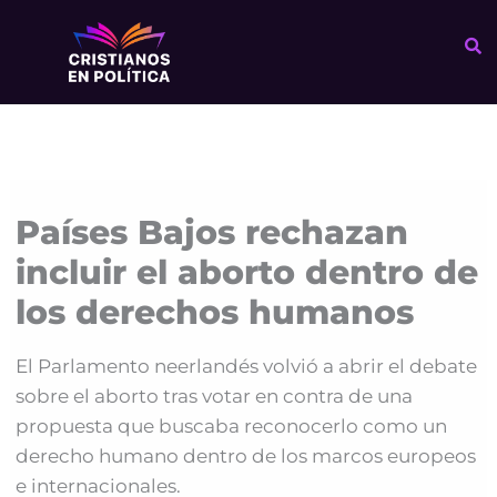
Ir
al
contenido
Países Bajos rechazan
incluir el aborto dentro de
los derechos humanos
El Parlamento neerlandés volvió a abrir el debate
sobre el aborto tras votar en contra de una
propuesta que buscaba reconocerlo como un
derecho humano dentro de los marcos europeos
e internacionales.