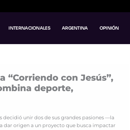
INTERNACIONALES
ARGENTINA
OPINIÓN
za “Corriendo con Jesús”,
combina deporte,
es decidió unir dos de sus grandes pasiones —la
ra dar origen a un proyecto que busca impactar