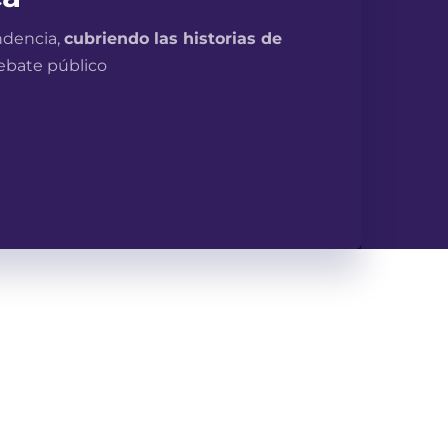
ndencia,
cubriendo las historias de
debate público
ma
 algo