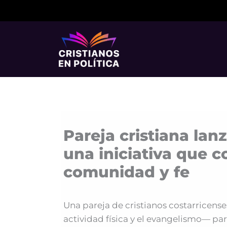
Ir
al
contenido
Pareja cristiana lan
una iniciativa que 
comunidad y fe
Una pareja de cristianos costarricens
actividad física y el evangelismo— pa