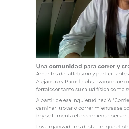
Una comunidad para correr y cre
Amantes del atletismo y participantes
Alejandro y Pamela observaron que 
fortalecer tanto su salud física como su
A partir de esa inquietud nació “Corr
caminar, trotar o correr mientras se 
fe y se fomenta el crecimiento persona
Los organizadores destacan que el obj