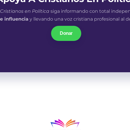
Cristianos en Política
siga informando con total indepe
e influencia
y llevando una voz cristiana profesional al 
Donar
n un mundo donde las narrativas parecen ir en una mis
cción, los cristianos en los lugares de influencia tenemos
qué decir.