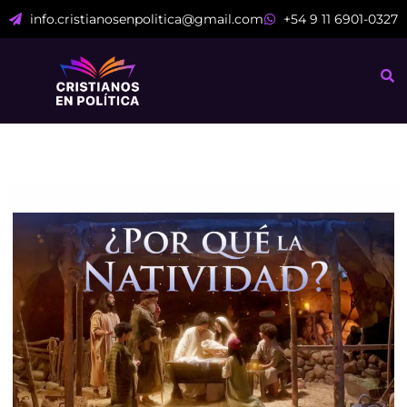
Ir
info.cristianosenpolitica@gmail.com
+54 9 11 6901-0327
al
contenido