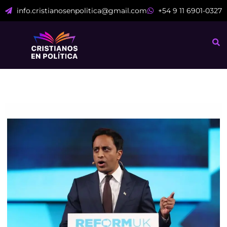
Ir
info.cristianosenpolitica@gmail.com
+54 9 11 6901-0327
al
contenido