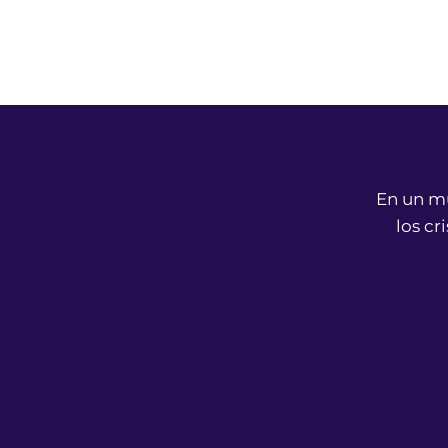
En un mu
los cr