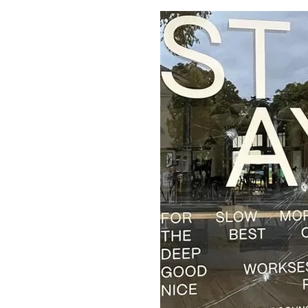
Alemania:
Cafetería
evangélica
cerrará
tras
sufrir
26
ataques