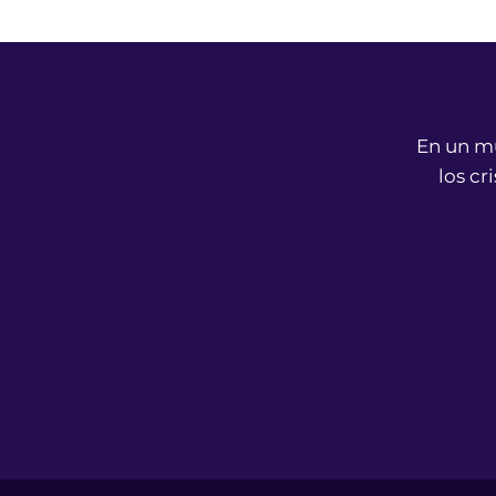
En un mu
los cr