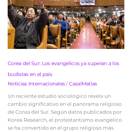
Los
evangélicos
ya
superan
a
los
budistas
en
el
país
Corea del Sur: Los evangélicos ya superan a los
budistas en el país
Noticias Internacionales
/
CasalMatias
Un reciente estudio sociológico revela un
cambio significativo en el panorama religioso
de Corea del Sur. Según datos publicados por
Korea Research, el protestantismo evangélico
se ha convertido en el grupo religioso más