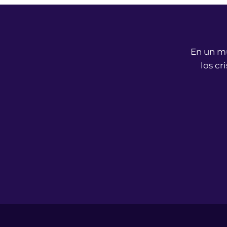
En un mu
los cr