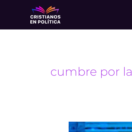
Ir
al
contenido
cumbre por la 
Argentina:
Cumbre