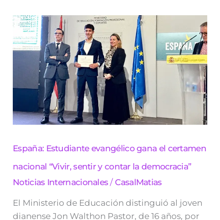
España:
Estudiante
evangélico
gana
el
certamen
nacional
“Vivir,
sentir
y
contar
la
democracia”
España: Estudiante evangélico gana el certamen
nacional “Vivir, sentir y contar la democracia”
Noticias Internacionales
/
CasalMatias
El Ministerio de Educación distinguió al joven
dianense Jon Walthon Pastor, de 16 años, por