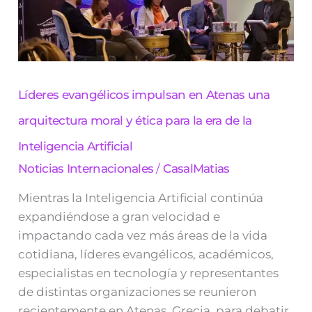
ética
para
la
era
de
la
Inteligencia
Líderes evangélicos impulsan en Atenas una
Artificial
arquitectura moral y ética para la era de la
Inteligencia Artificial
Noticias Internacionales
/
CasalMatias
Mientras la Inteligencia Artificial continúa
expandiéndose a gran velocidad e
impactando cada vez más áreas de la vida
cotidiana, líderes evangélicos, académicos,
especialistas en tecnología y representantes
de distintas organizaciones se reunieron
recientemente en Atenas, Grecia, para debatir