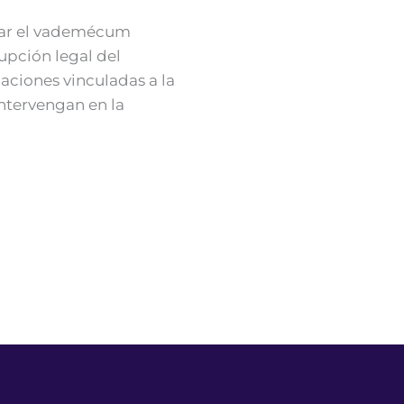
izar el vademécum
upción legal del
aciones vinculadas a la
intervengan en la