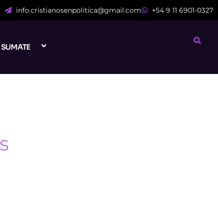
info.cristianosenpolitica@gmail.com
+54 9 11 6901-0327
SUMATE
s