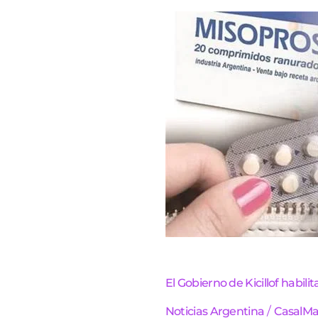
El
Gobierno
de
Kicillof
habilita
a
parteras
a
prescribir
abortivos
El Gobierno de Kicillof habilit
/
Noticias Argentina
CasalMa