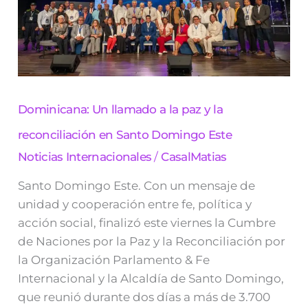
a
la
paz
y
la
reconciliación
en
Santo
Dominicana: Un llamado a la paz y la
Domingo
Este
reconciliación en Santo Domingo Este
Noticias Internacionales
/
CasalMatias
Santo Domingo Este. Con un mensaje de
unidad y cooperación entre fe, política y
acción social, finalizó este viernes la Cumbre
de Naciones por la Paz y la Reconciliación por
la Organización Parlamento & Fe
Internacional y la Alcaldía de Santo Domingo,
que reunió durante dos días a más de 3.700