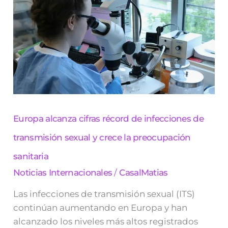
alcanza
cifras
récord
de
infecciones
de
transmisión
sexual
y
crece
la
preocupación
Europa alcanza cifras récord de infecciones de
sanitaria
transmisión sexual y crece la preocupación
sanitaria
Noticias Internacionales
/
CasalMatias
Las infecciones de transmisión sexual (ITS)
continúan aumentando en Europa y han
alcanzado los niveles más altos registrados