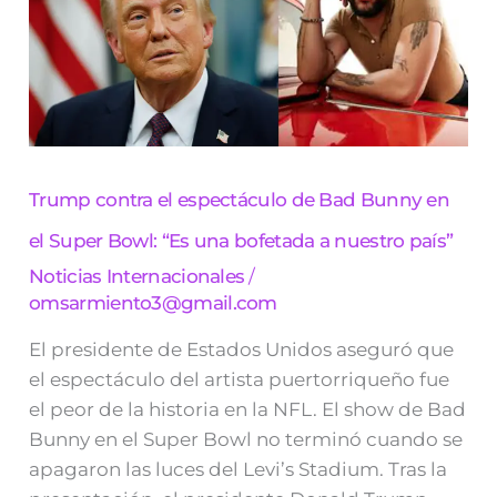
espectáculo
de
Bad
Bunny
en
el
Super
Bowl:
“Es
Trump contra el espectáculo de Bad Bunny en
una
bofetada
el Super Bowl: “Es una bofetada a nuestro país”
a
nuestro
Noticias Internacionales
/
país”
omsarmiento3@gmail.com
El presidente de Estados Unidos aseguró que
el espectáculo del artista puertorriqueño fue
el peor de la historia en la NFL. El show de Bad
Bunny en el Super Bowl no terminó cuando se
apagaron las luces del Levi’s Stadium. Tras la