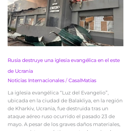
iglesia
evangélica
en
el
este
de
Ucrania
Rusia destruye una iglesia evangélica en el este
de Ucrania
Noticias Internacionales
/
CasalMatias
La iglesia evangélica “Luz del Evangelio”,
ubicada en la ciudad de Balakliya, en la región
de Kharkiv, Ucrania, fue destruida tras un
ataque aéreo ruso ocurrido el pasado 23 de
mayo. A pesar de los graves daños materiales,