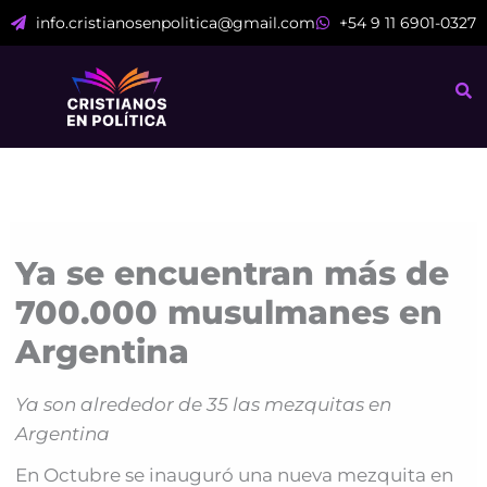
Ir
info.cristianosenpolitica@gmail.com
+54 9 11 6901-0327
al
contenido
Ya se encuentran más de
700.000 musulmanes en
Argentina
Ya son alrededor de 35 las mezquitas en
Argentina
En Octubre se inauguró una nueva mezquita en