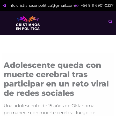
Ir
info.cristianosenpolitica@gmail.com
+54 9 11 6901-0327
al
contenido
Adolescente queda con
muerte cerebral tras
participar en un reto viral
de redes sociales
Una adolescente de 15 años de Oklahoma
permanece con muerte cerebral luego de