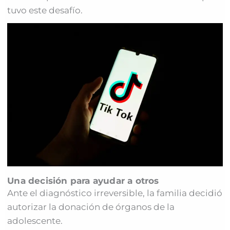
tuvo este desafío.
Una decisión para ayudar a otros
Ante el diagnóstico irreversible, la familia decidió
autorizar la donación de órganos de la
adolescente.