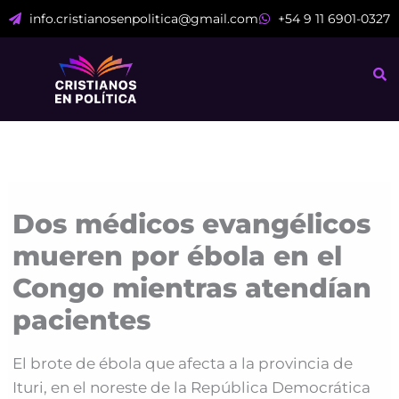
Ir
info.cristianosenpolitica@gmail.com
+54 9 11 6901-0327
al
contenido
Dos médicos evangélicos
mueren por ébola en el
Congo mientras atendían
pacientes
El brote de ébola que afecta a la provincia de
Ituri, en el noreste de la República Democrática