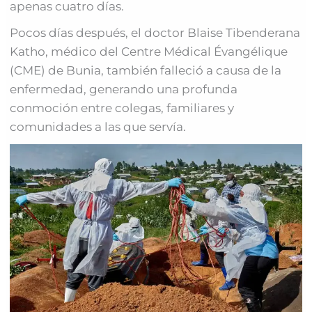
apenas cuatro días.
Pocos días después, el doctor Blaise Tibenderana
Katho, médico del Centre Médical Évangélique
(CME) de Bunia, también falleció a causa de la
enfermedad, generando una profunda
conmoción entre colegas, familiares y
comunidades a las que servía.