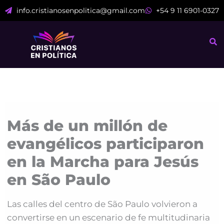
Ir
info.cristianosenpolitica@gmail.com
+54 9 11 6901-0327
al
contenido
Más de un millón de
evangélicos participaron
en la Marcha para Jesús
en São Paulo
Las calles del centro de São Paulo volvieron a
convertirse en un escenario de fe multitudinaria