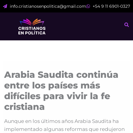
Ir
info.cristianosenpolitica@gmail.com
+54 9 11 6901-0327
al
contenido
Arabia Saudita continúa
entre los países más
difíciles para vivir la fe
cristiana
Aunque en los últimos años Arabia Saudita ha
implementado algunas reformas que redujeron